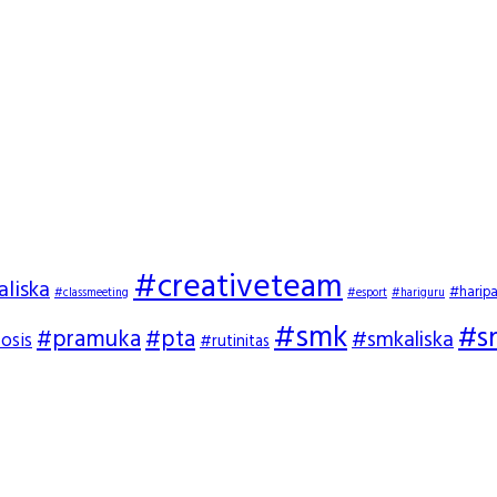
#creativeteam
aliska
#harip
#classmeeting
#esport
#hariguru
#smk
#s
#pramuka
#pta
#smkaliska
osis
#rutinitas