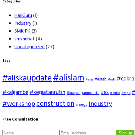
Categories
HariGuru
(1)
Industry
(1)
SMK PK
(3)
smkhebat
(4)
Uncategorized
(27)
Tags
#alislam
#aliskaupdate
#cakra
#asasb
#asaj
#asts
#kalijambe
#kegiatanrutin
#
#lks
#kunjunganindustri
#milad
#mpls
construction
#workshop
Industry
energy
Free Consultation
Sign up