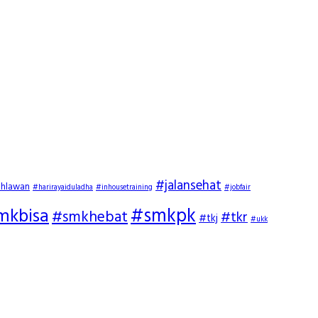
#jalansehat
ahlawan
#harirayaiduladha
#inhousetraining
#jobfair
#smkpk
mkbisa
#smkhebat
#tkr
#tkj
#ukk