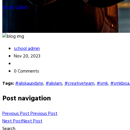
Home
Gallery
w9
school admin
Nov 20, 2023
0 Comments
Tags:
#aliskaupdate
,
#alislam
,
#creativeteam
,
#smk
,
#smkbisa
Post navigation
Previous Post
Previous Post
Next Post
Next Post
Search