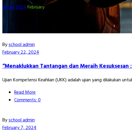
Home
2024
February
By
school admin
February 22, 2024
“Menaklukkan Tantangan dan Meraih Kesuksesan
Ujian Kompetensi Keahlian (UKK) adalah ujian yang dilakukan u
Read More
Comments: 0
By
school admin
February 7, 2024