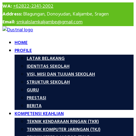
WA:
+62822-2341-2002
Address:
Blagungan, Donoyudan, Kalijambe, Sragen
Email:
smkalislamkalijambe@gmail.com
HOME
PROFILE
LATAR BELAKANG
IDENTITAS SEKOLAH
VISI, MISI DAN TUJUAN SEKOLAH
STRUKTUR SEKOLAH
GURU
PRESTASI
BERITA
KOMPETENSI KEAHLIAN
TEKNIK KENDARAAN RINGAN (TKR)
TEKNIK KOMPUTER JARINGAN (TKJ)