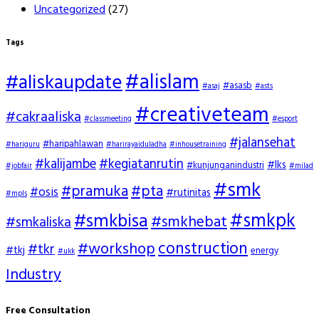
Uncategorized
(27)
Tags
#alislam
#aliskaupdate
#asasb
#asaj
#asts
#creativeteam
#cakraaliska
#classmeeting
#esport
#jalansehat
#haripahlawan
#hariguru
#harirayaiduladha
#inhousetraining
#kalijambe
#kegiatanrutin
#lks
#kunjunganindustri
#jobfair
#milad
#smk
#pramuka
#pta
#osis
#rutinitas
#mpls
#smkpk
#smkbisa
#smkhebat
#smkaliska
construction
#workshop
#tkr
#tkj
energy
#ukk
Industry
Free Consultation