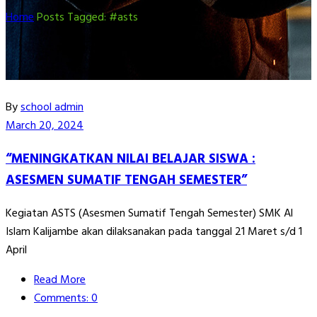
Home
Posts Tagged: #asts
By
school admin
March 20, 2024
“MENINGKATKAN NILAI BELAJAR SISWA :
ASESMEN SUMATIF TENGAH SEMESTER”
Kegiatan ASTS (Asesmen Sumatif Tengah Semester) SMK Al
Islam Kalijambe akan dilaksanakan pada tanggal 21 Maret s/d 1
April
Read More
Comments: 0