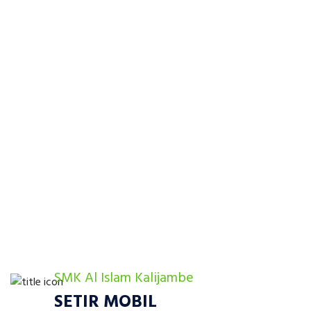
INFORMASI PENERIMAAN
PESERTA DIDIK BARU
DAFTAR SEKARANG
SMK Al Islam Kalijambe
SETIR MOBIL