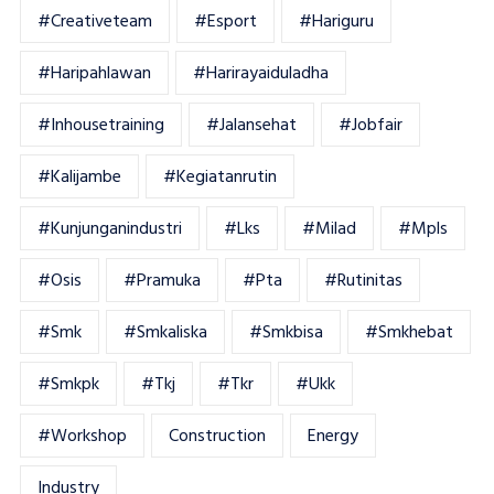
#creativeteam
#esport
#hariguru
#haripahlawan
#harirayaiduladha
#inhousetraining
#jalansehat
#jobfair
#kalijambe
#kegiatanrutin
#kunjunganindustri
#lks
#milad
#mpls
#osis
#pramuka
#pta
#rutinitas
#smk
#smkaliska
#smkbisa
#smkhebat
#smkpk
#tkj
#tkr
#ukk
#workshop
Construction
Energy
Industry