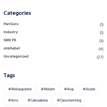
Categories
HariGuru
(1)
Industry
(1)
SMK PK
(3)
smkhebat
(4)
Uncategorized
(27)
Tags
#aliskaupdate
#alislam
#asaj
#asasb
#asts
#cakraaliska
#classmeeting