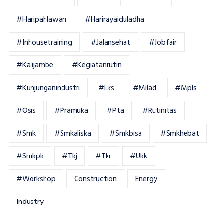
#haripahlawan
#harirayaiduladha
#inhousetraining
#jalansehat
#jobfair
#kalijambe
#kegiatanrutin
#kunjunganindustri
#lks
#milad
#mpls
#osis
#pramuka
#pta
#rutinitas
#smk
#smkaliska
#smkbisa
#smkhebat
#smkpk
#tkj
#tkr
#ukk
#workshop
Construction
Energy
Industry