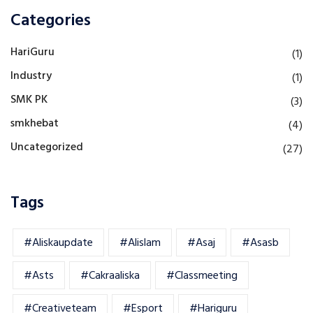
Categories
HariGuru
(1)
Industry
(1)
SMK PK
(3)
smkhebat
(4)
Uncategorized
(27)
Tags
#aliskaupdate
#alislam
#asaj
#asasb
#asts
#cakraaliska
#classmeeting
#creativeteam
#esport
#hariguru