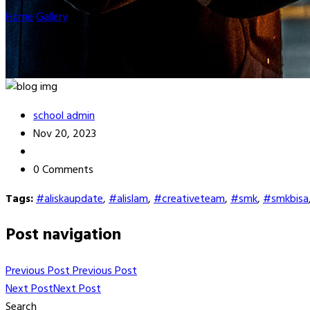
Home
Gallery
w8
school admin
Nov 20, 2023
0 Comments
Tags:
#aliskaupdate
,
#alislam
,
#creativeteam
,
#smk
,
#smkbisa
Post navigation
Previous Post
Previous Post
Next Post
Next Post
Search