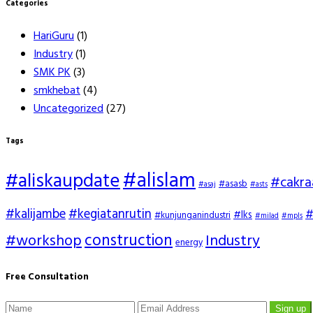
Categories
HariGuru
(1)
Industry
(1)
SMK PK
(3)
smkhebat
(4)
Uncategorized
(27)
Tags
#alislam
#aliskaupdate
#cakra
#asasb
#asaj
#asts
#kalijambe
#kegiatanrutin
#
#lks
#kunjunganindustri
#milad
#mpls
construction
#workshop
Industry
energy
Free Consultation
Sign up