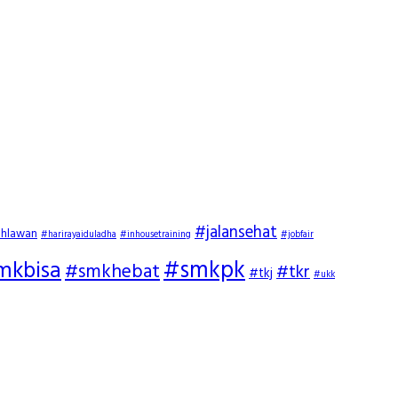
#jalansehat
ahlawan
#harirayaiduladha
#inhousetraining
#jobfair
#smkpk
mkbisa
#smkhebat
#tkr
#tkj
#ukk