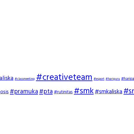
#creativeteam
aliska
#harip
#classmeeting
#esport
#hariguru
#smk
#s
#pramuka
#pta
#smkaliska
osis
#rutinitas