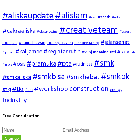
#alislam
#aliskaupdate
#asasb
#asaj
#asts
#creativeteam
#cakraaliska
#classmeeting
#esport
#jalansehat
#haripahlawan
#hariguru
#harirayaiduladha
#inhousetraining
#kalijambe
#kegiatanrutin
#lks
#kunjunganindustri
#jobfair
#milad
#smk
#pramuka
#pta
#osis
#rutinitas
#mpls
#smkpk
#smkbisa
#smkhebat
#smkaliska
construction
#workshop
#tkr
#tkj
energy
#ukk
Industry
Free Consultation
Sign up