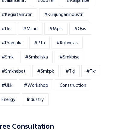
#jalansehat
#jobfair
#kalijambe
#kegiatanrutin
#kunjunganindustri
#lks
#milad
#mpls
#osis
#pramuka
#pta
#rutinitas
#smk
#smkaliska
#smkbisa
#smkhebat
#smkpk
#tkj
#tkr
#ukk
#workshop
Construction
Energy
Industry
ree Consultation