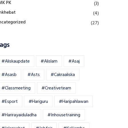
MK PK
(3)
mkhebat
(4)
ncategorized
(27)
ags
#aliskaupdate
#alislam
#asaj
#asasb
#asts
#cakraaliska
#classmeeting
#creativeteam
#esport
#hariguru
#haripahlawan
#harirayaiduladha
#inhousetraining