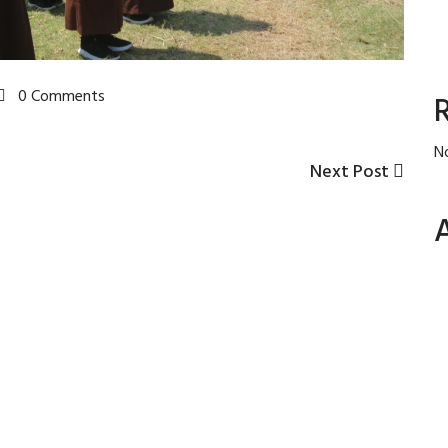
0 Comments
N
Next
Next Post
Post