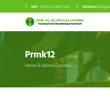
WA:
+62822-2341-2002
Address:
Blagun
Prmk12
Home
Gallery
prmk12