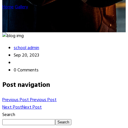
Home
Gallery
prmk11
school admin
Sep 20, 2023
0 Comments
Post navigation
Previous Post
Previous Post
Next Post
Next Post
Search
Search