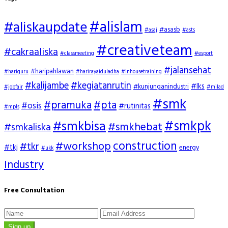
#alislam
#aliskaupdate
#asasb
#asaj
#asts
#creativeteam
#cakraaliska
#classmeeting
#esport
#jalansehat
#haripahlawan
#hariguru
#harirayaiduladha
#inhousetraining
#kalijambe
#kegiatanrutin
#lks
#kunjunganindustri
#jobfair
#milad
#smk
#pramuka
#pta
#osis
#rutinitas
#mpls
#smkpk
#smkbisa
#smkhebat
#smkaliska
construction
#workshop
#tkr
#tkj
energy
#ukk
Industry
Free Consultation
Sign up