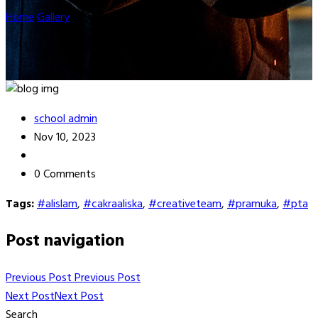
Home
Gallery
kp9
school admin
Nov 10, 2023
0 Comments
Tags:
#alislam
,
#cakraaliska
,
#creativeteam
,
#pramuka
,
#pta
Post navigation
Previous Post
Previous Post
Next Post
Next Post
Search