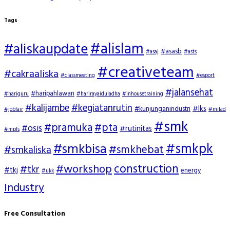
Tags
#alislam
#aliskaupdate
#asasb
#asaj
#asts
#creativeteam
#cakraaliska
#classmeeting
#esport
#jalansehat
#haripahlawan
#hariguru
#harirayaiduladha
#inhousetraining
#kalijambe
#kegiatanrutin
#lks
#kunjunganindustri
#jobfair
#milad
#smk
#pramuka
#pta
#osis
#rutinitas
#mpls
#smkpk
#smkbisa
#smkhebat
#smkaliska
construction
#workshop
#tkr
#tkj
energy
#ukk
Industry
Free Consultation