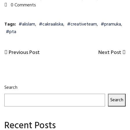
0 Comments
Tags:
#alislam
,
#cakraaliska
,
#creativeteam
,
#pramuka
,
#pta
Previous
Next
Previous Post
Next Post
Post
Post
Post
navigation
Search
Search
Recent Posts