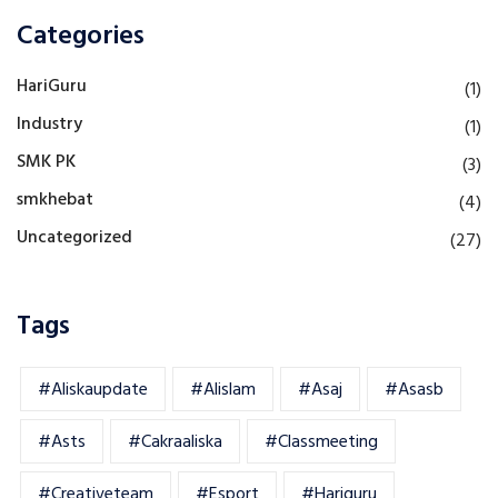
Categories
HariGuru
(1)
Industry
(1)
SMK PK
(3)
smkhebat
(4)
Uncategorized
(27)
Tags
#aliskaupdate
#alislam
#asaj
#asasb
#asts
#cakraaliska
#classmeeting
#creativeteam
#esport
#hariguru