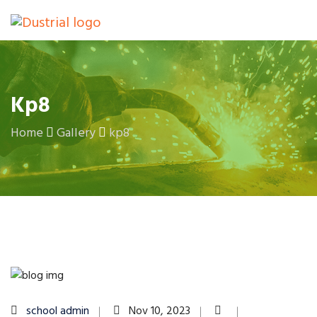
Kp8
Home
Gallery
kp8
school admin
Nov 10, 2023