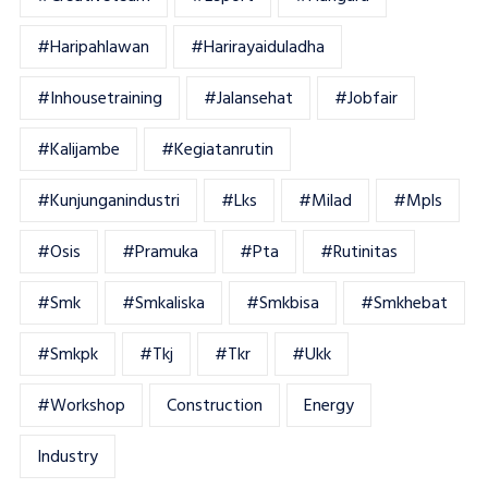
#haripahlawan
#harirayaiduladha
#inhousetraining
#jalansehat
#jobfair
#kalijambe
#kegiatanrutin
#kunjunganindustri
#lks
#milad
#mpls
#osis
#pramuka
#pta
#rutinitas
#smk
#smkaliska
#smkbisa
#smkhebat
#smkpk
#tkj
#tkr
#ukk
#workshop
Construction
Energy
Industry