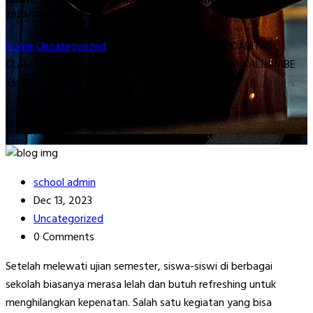
GANJIL SMK AL ISLAM KALIJAMBE SMKPK TAHUN AJARAN
2023/2024”
Home
Uncategorized
“MEMBANGUN RASA SOLIDARITAS :
CLASSMEETING SEMESTER GANJIL SMK AL ISLAM KALIJAMBE
SMKPK TAHUN AJARAN 2023/2024”
school admin
Dec 13, 2023
Uncategorized
0 Comments
Setelah melewati ujian semester, siswa-siswi di berbagai
sekolah biasanya merasa lelah dan butuh refreshing untuk
menghilangkan kepenatan. Salah satu kegiatan yang bisa