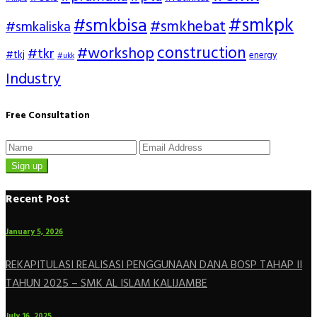
#smkpk
#smkbisa
#smkhebat
#smkaliska
construction
#workshop
#tkr
#tkj
energy
#ukk
Industry
Free Consultation
Sign up
Recent Post
January 5, 2026
REKAPITULASI REALISASI PENGGUNAAN DANA BOSP TAHAP II
TAHUN 2025 – SMK AL ISLAM KALIJAMBE
July 16, 2025