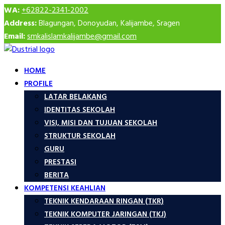
WA:
+62822-2341-2002
Address:
Blagungan, Donoyudan, Kalijambe, Sragen
Email:
smkalislamkalijambe@gmail.com
HOME
PROFILE
LATAR BELAKANG
IDENTITAS SEKOLAH
VISI, MISI DAN TUJUAN SEKOLAH
STRUKTUR SEKOLAH
GURU
PRESTASI
BERITA
KOMPETENSI KEAHLIAN
TEKNIK KENDARAAN RINGAN (TKR)
TEKNIK KOMPUTER JARINGAN (TKJ)