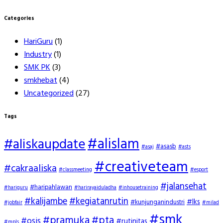
Categories
HariGuru
(1)
Industry
(1)
SMK PK
(3)
smkhebat
(4)
Uncategorized
(27)
Tags
#alislam
#aliskaupdate
#asasb
#asaj
#asts
#creativeteam
#cakraaliska
#classmeeting
#esport
#jalansehat
#haripahlawan
#hariguru
#harirayaiduladha
#inhousetraining
#kalijambe
#kegiatanrutin
#lks
#kunjunganindustri
#jobfair
#milad
#smk
#pramuka
#pta
#osis
#rutinitas
#mpls