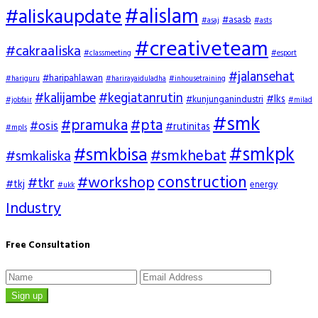
#alislam
#aliskaupdate
#asasb
#asaj
#asts
#creativeteam
#cakraaliska
#classmeeting
#esport
#jalansehat
#haripahlawan
#hariguru
#harirayaiduladha
#inhousetraining
#kalijambe
#kegiatanrutin
#lks
#kunjunganindustri
#jobfair
#milad
#smk
#pramuka
#pta
#osis
#rutinitas
#mpls
#smkpk
#smkbisa
#smkhebat
#smkaliska
construction
#workshop
#tkr
#tkj
energy
#ukk
Industry
Free Consultation
Sign up