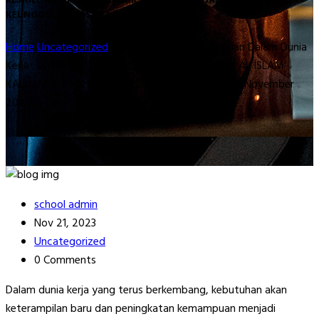
RESKILLING UPSKILLING SMK AL ISLAM KALIJAMBE SMK PUSAT
KEUNGGULAN 20 S/d 22 November 2023”
Home
Uncategorized
“Meningkatkan Kemampuan Dalam Dunia
Kerja : WORKSHOP RESKILLING UPSKILLING SMK AL ISLAM
KALIJAMBE SMK PUSAT KEUNGGULAN 20 s/d 22 November
2023”
school admin
Nov 21, 2023
Uncategorized
0 Comments
Dalam dunia kerja yang terus berkembang, kebutuhan akan
keterampilan baru dan peningkatan kemampuan menjadi