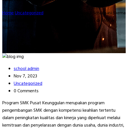
Pusat Keunggulan Tahun 2023 Di SMK Al Islam Kalijambe”
Home
Uncategorized
“Menuju Prestasi Unggul: Sosialisasi Skema
Reguler Baru SMK Pusat Keunggulan Tahun 2023 di SMK Al
Islam Kalijambe”
school admin
Nov 7, 2023
Uncategorized
0 Comments
Program SMK Pusat Keunggulan merupakan program
pengembangan SMK dengan kompetensi keahlian tertentu
dalam peningkatan kualitas dan kinerja yang diperkuat melalui
kemitraan dan penyelarasan dengan dunia usaha, dunia industri,