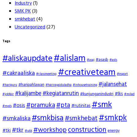
Industry
(1)
SMK PK
(3)
smkhebat
(4)
Uncategorized
(27)
Tags
#alislam
#aliskaupdate
#asasb
#asaj
#asts
#creativeteam
#cakraaliska
#classmeeting
#esport
#jalansehat
#haripahlawan
#hariguru
#harirayaiduladha
#inhousetraining
#kalijambe
#kegiatanrutin
#lks
#kunjunganindustri
#jobfair
#milad
#smk
#pramuka
#pta
#osis
#rutinitas
#mpls
#smkpk
#smkbisa
#smkhebat
#smkaliska
construction
#workshop
#tkr
#tkj
energy
#ukk