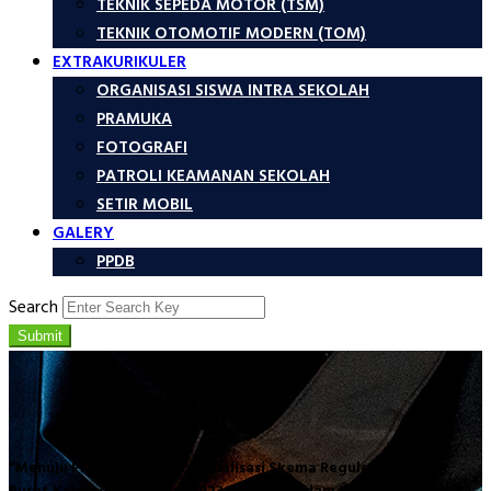
TEKNIK SEPEDA MOTOR (TSM)
TEKNIK OTOMOTIF MODERN (TOM)
EXTRAKURIKULER
ORGANISASI SISWA INTRA SEKOLAH
PRAMUKA
FOTOGRAFI
PATROLI KEAMANAN SEKOLAH
SETIR MOBIL
GALERY
PPDB
Search
Submit
“Menuju Prestasi Unggul: Sosialisasi Skema Reguler Baru SMK