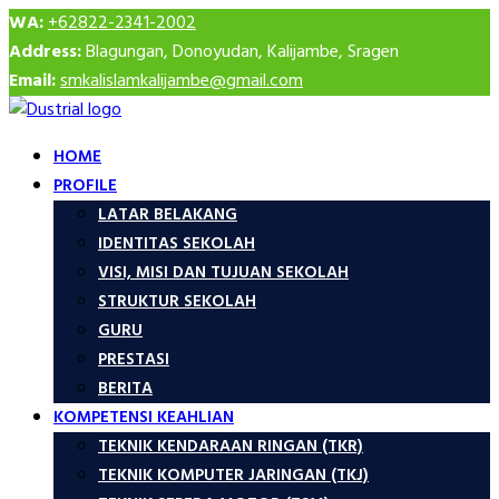
WA:
+62822-2341-2002
Address:
Blagungan, Donoyudan, Kalijambe, Sragen
Email:
smkalislamkalijambe@gmail.com
HOME
PROFILE
LATAR BELAKANG
IDENTITAS SEKOLAH
VISI, MISI DAN TUJUAN SEKOLAH
STRUKTUR SEKOLAH
GURU
PRESTASI
BERITA
KOMPETENSI KEAHLIAN
TEKNIK KENDARAAN RINGAN (TKR)
TEKNIK KOMPUTER JARINGAN (TKJ)