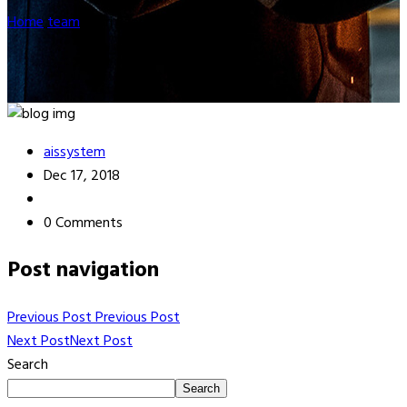
Home
team
Febri Saputro, S.Kom.
aissystem
Dec 17, 2018
0 Comments
Post navigation
Previous Post
Previous Post
Next Post
Next Post
Search
Search