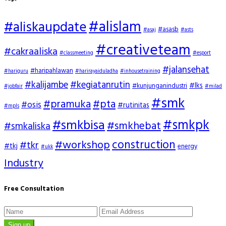
#alislam
#aliskaupdate
#asasb
#asaj
#asts
#creativeteam
#cakraaliska
#classmeeting
#esport
#jalansehat
#haripahlawan
#hariguru
#harirayaiduladha
#inhousetraining
#kalijambe
#kegiatanrutin
#lks
#kunjunganindustri
#jobfair
#milad
#smk
#pramuka
#pta
#osis
#rutinitas
#mpls
#smkpk
#smkbisa
#smkhebat
#smkaliska
construction
#workshop
#tkr
#tkj
energy
#ukk
Industry
Free Consultation
Sign up