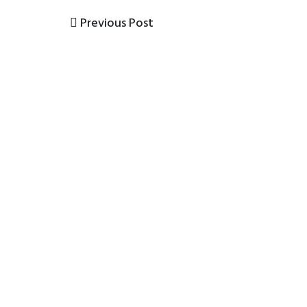
Previous
Previous Post
Post
Post
navigation