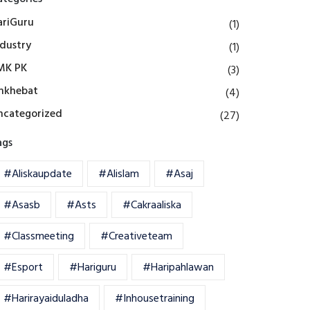
ariGuru
(1)
ndustry
(1)
MK PK
(3)
mkhebat
(4)
ncategorized
(27)
ags
#aliskaupdate
#alislam
#asaj
#asasb
#asts
#cakraaliska
#classmeeting
#creativeteam
#esport
#hariguru
#haripahlawan
#harirayaiduladha
#inhousetraining