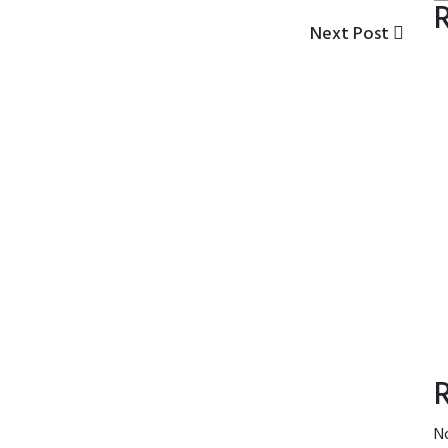
Next
Next Post
Post
N