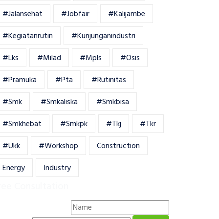
#jalansehat
#jobfair
#kalijambe
#kegiatanrutin
#kunjunganindustri
#lks
#milad
#mpls
#osis
#pramuka
#pta
#rutinitas
#smk
#smkaliska
#smkbisa
#smkhebat
#smkpk
#tkj
#tkr
#ukk
#workshop
Construction
Energy
Industry
ree Consultation