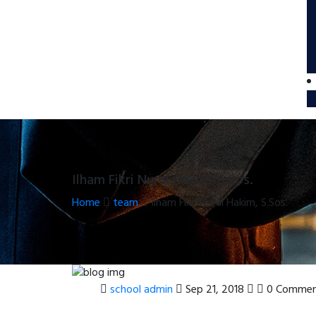
Ilham Fikri Nurul Hakim, S.Sos.
Home
team
Ilham Fikri Nurul Hakim, S.Sos.
school admin
Sep 21, 2018
0 Commen