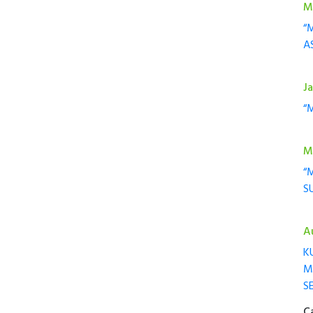
M
“
A
J
“
M
“
S
A
K
M
S
C