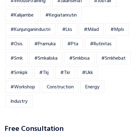
#inhousetraining
#jalansehat
#jobfair
#kalijambe
#kegiatanrutin
#kunjunganindustri
#lks
#milad
#mpls
#osis
#pramuka
#pta
#rutinitas
#smk
#smkaliska
#smkbisa
#smkhebat
#smkpk
#tkj
#tkr
#ukk
#workshop
Construction
Energy
Industry
Free Consultation