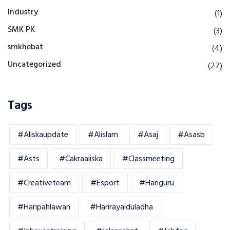
Industry
(1)
SMK PK
(3)
smkhebat
(4)
Uncategorized
(27)
Tags
#aliskaupdate
#alislam
#asaj
#asasb
#asts
#cakraaliska
#classmeeting
#creativeteam
#esport
#hariguru
#haripahlawan
#harirayaiduladha