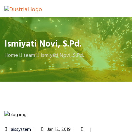
Ismiyati Novi, S.Pd.
Home
team
Ismiyati Novi, S.Pd.
aissystem
Jan 12, 2019