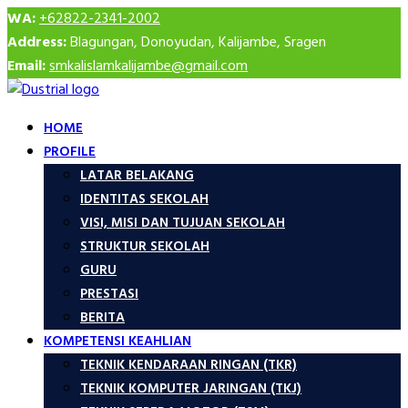
WA:
+62822-2341-2002
Address:
Blagungan, Donoyudan, Kalijambe, Sragen
Email:
smkalislamkalijambe@gmail.com
HOME
PROFILE
LATAR BELAKANG
IDENTITAS SEKOLAH
VISI, MISI DAN TUJUAN SEKOLAH
STRUKTUR SEKOLAH
GURU
PRESTASI
BERITA
KOMPETENSI KEAHLIAN
TEKNIK KENDARAAN RINGAN (TKR)
TEKNIK KOMPUTER JARINGAN (TKJ)