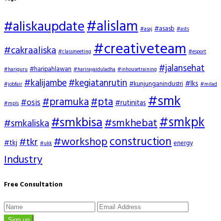
#alislam
#aliskaupdate
#asasb
#asaj
#asts
#creativeteam
#cakraaliska
#classmeeting
#esport
#jalansehat
#haripahlawan
#hariguru
#harirayaiduladha
#inhousetraining
#kalijambe
#kegiatanrutin
#lks
#kunjunganindustri
#jobfair
#milad
#smk
#pramuka
#pta
#osis
#rutinitas
#mpls
#smkpk
#smkbisa
#smkhebat
#smkaliska
construction
#workshop
#tkr
#tkj
energy
#ukk
Industry
Free Consultation
Sign up