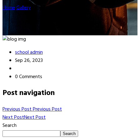
Home
Gallery
wisuda4
school admin
Sep 26, 2023
0 Comments
Post navigation
Previous Post
Previous Post
Next Post
Next Post
Search
Search