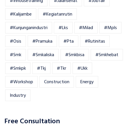
#inhousetraining
#jalansehat
#jobfair
#kalijambe
#kegiatanrutin
#kunjunganindustri
#lks
#milad
#mpls
#osis
#pramuka
#pta
#rutinitas
#smk
#smkaliska
#smkbisa
#smkhebat
#smkpk
#tkj
#tkr
#ukk
#workshop
Construction
Energy
Industry
Free Consultation