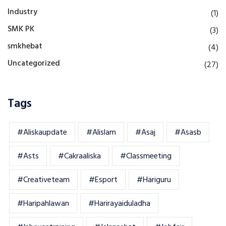
Industry
(1)
SMK PK
(3)
smkhebat
(4)
Uncategorized
(27)
Tags
#aliskaupdate
#alislam
#asaj
#asasb
#asts
#cakraaliska
#classmeeting
#creativeteam
#esport
#hariguru
#haripahlawan
#harirayaiduladha