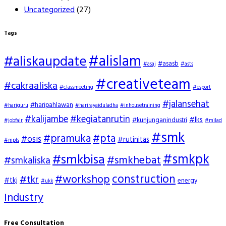
Uncategorized
(27)
Tags
#alislam
#aliskaupdate
#asasb
#asaj
#asts
#creativeteam
#cakraaliska
#classmeeting
#esport
#jalansehat
#haripahlawan
#hariguru
#harirayaiduladha
#inhousetraining
#kalijambe
#kegiatanrutin
#lks
#kunjunganindustri
#jobfair
#milad
#smk
#pramuka
#pta
#osis
#rutinitas
#mpls
#smkpk
#smkbisa
#smkhebat
#smkaliska
construction
#workshop
#tkr
#tkj
energy
#ukk
Industry
Free Consultation