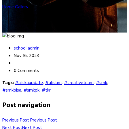
Home
Gallery
w1
school admin
Nov 16, 2023
0 Comments
Tags:
#aliskaupdate
,
#alislam
,
#creativeteam
,
#smk
,
#smkbisa
,
#smkpk
,
#tkr
Post navigation
Previous Post
Previous Post
Next Post
Next Post