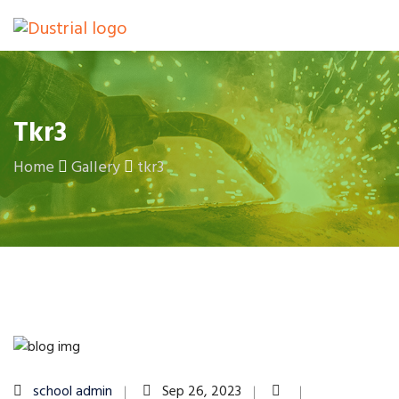
Tkr3
Home
Gallery
tkr3
school admin
Sep 26, 2023