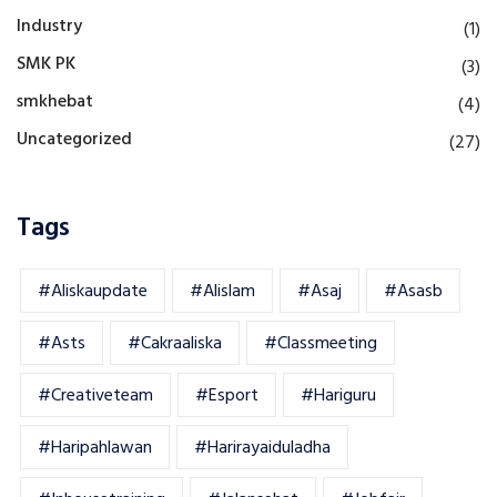
Industry
(1)
SMK PK
(3)
smkhebat
(4)
Uncategorized
(27)
Tags
#aliskaupdate
#alislam
#asaj
#asasb
#asts
#cakraaliska
#classmeeting
#creativeteam
#esport
#hariguru
#haripahlawan
#harirayaiduladha