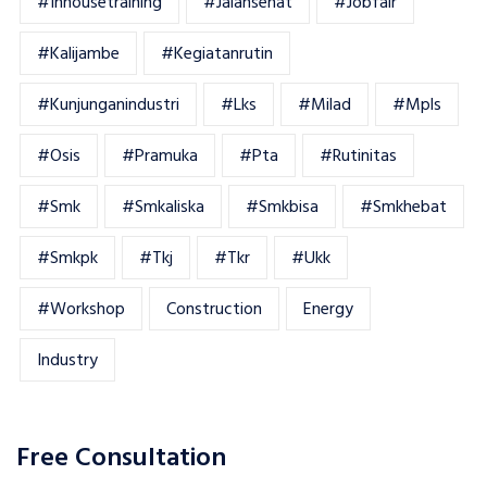
#inhousetraining
#jalansehat
#jobfair
#kalijambe
#kegiatanrutin
#kunjunganindustri
#lks
#milad
#mpls
#osis
#pramuka
#pta
#rutinitas
#smk
#smkaliska
#smkbisa
#smkhebat
#smkpk
#tkj
#tkr
#ukk
#workshop
Construction
Energy
Industry
Free Consultation