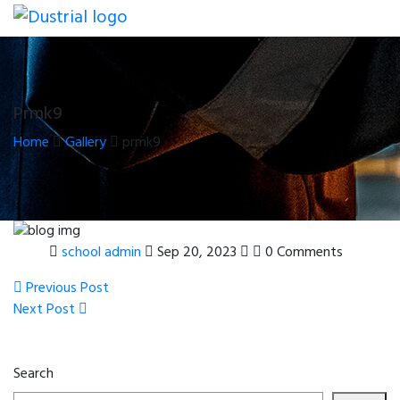
Prmk9
Home
Gallery
prmk9
school admin
Sep 20, 2023
0 Comments
Post
Previous
Previous Post
Post
Next
Next Post
navigation
Post
Search