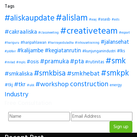
Tags
#alislam
#aliskaupdate
#asasb
#asaj
#asts
#creativeteam
#cakraaliska
#classmeeting
#esport
#jalansehat
#haripahlawan
#hariguru
#harirayaiduladha
#inhousetraining
#kalijambe
#kegiatanrutin
#lks
#kunjunganindustri
#jobfair
#smk
#pramuka
#pta
#osis
#rutinitas
#milad
#mpls
#smkpk
#smkbisa
#smkhebat
#smkaliska
construction
#workshop
#tkr
#tkj
energy
#ukk
Industry
Free Consultation
Sign up