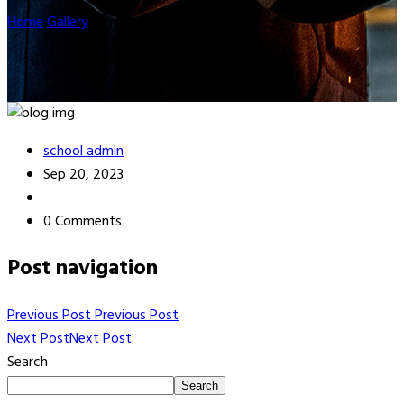
Home
Gallery
prmk14
school admin
Sep 20, 2023
0 Comments
Post navigation
Previous Post
Previous Post
Next Post
Next Post
Search
Search