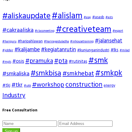
#alislam
#aliskaupdate
#asasb
#asaj
#asts
#creativeteam
#cakraaliska
#classmeeting
#esport
#jalansehat
#haripahlawan
#hariguru
#harirayaiduladha
#inhousetraining
#kalijambe
#kegiatanrutin
#lks
#kunjunganindustri
#jobfair
#milad
#smk
#pramuka
#pta
#osis
#rutinitas
#mpls
#smkpk
#smkbisa
#smkhebat
#smkaliska
construction
#workshop
#tkr
#tkj
energy
#ukk
Industry
Free Consultation
Sign up