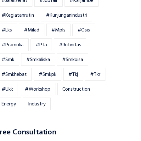
#jalansehat
#jobfair
#kalijambe
#kegiatanrutin
#kunjunganindustri
#lks
#milad
#mpls
#osis
#pramuka
#pta
#rutinitas
#smk
#smkaliska
#smkbisa
#smkhebat
#smkpk
#tkj
#tkr
#ukk
#workshop
Construction
Energy
Industry
ree Consultation