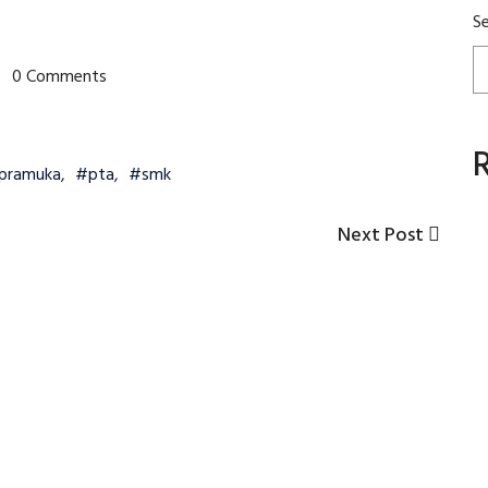
S
0 Comments
pramuka
,
#pta
,
#smk
Next
Next Post
Post