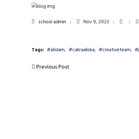
school admin
Nov 9, 2023
Tags:
#alislam
,
#cakraaliska
,
#creativeteam
,
#
Previous
Previous Post
Post
Post
navigation