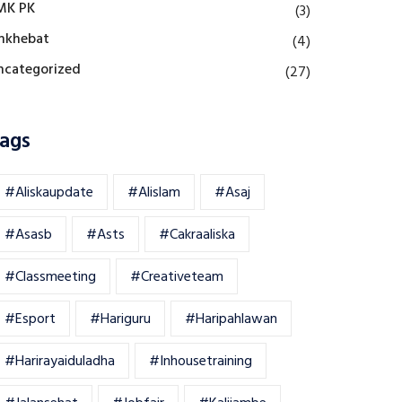
MK PK
(3)
mkhebat
(4)
ncategorized
(27)
ags
#aliskaupdate
#alislam
#asaj
#asasb
#asts
#cakraaliska
#classmeeting
#creativeteam
#esport
#hariguru
#haripahlawan
#harirayaiduladha
#inhousetraining