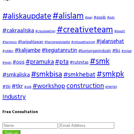
#alislam
#aliskaupdate
#asasb
#asaj
#asts
#creativeteam
#cakraaliska
#classmeeting
#esport
#jalansehat
#haripahlawan
#hariguru
#harirayaiduladha
#inhousetraining
#kalijambe
#kegiatanrutin
#lks
#kunjunganindustri
#jobfair
#milad
#smk
#pramuka
#pta
#osis
#rutinitas
#mpls
#smkpk
#smkbisa
#smkhebat
#smkaliska
construction
#workshop
#tkr
#tkj
energy
#ukk
Industry
Free Consultation
Sign up