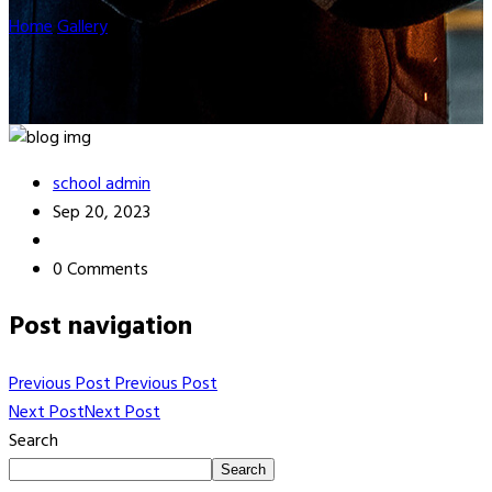
Home
Gallery
k17
school admin
Sep 20, 2023
0 Comments
Post navigation
Previous Post
Previous Post
Next Post
Next Post
Search
Search