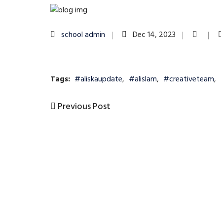
school admin
Dec 14, 2023
Tags:
#aliskaupdate
,
#alislam
,
#creativeteam
,
Previous
Previous Post
Post
Post
navigation