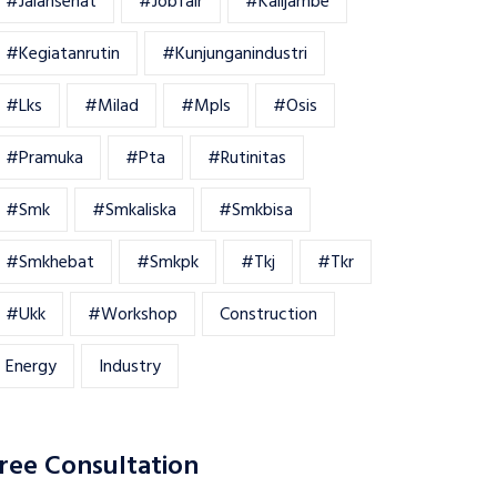
#jalansehat
#jobfair
#kalijambe
#kegiatanrutin
#kunjunganindustri
#lks
#milad
#mpls
#osis
#pramuka
#pta
#rutinitas
#smk
#smkaliska
#smkbisa
#smkhebat
#smkpk
#tkj
#tkr
#ukk
#workshop
Construction
Energy
Industry
ree Consultation