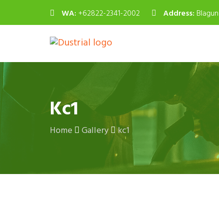
WA:
+62822-2341-2002
Address:
Blagun
Kc1
Home
Gallery
kc1