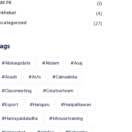
MK PK
(3)
mkhebat
(4)
ncategorized
(27)
ags
#aliskaupdate
#alislam
#asaj
#asasb
#asts
#cakraaliska
#classmeeting
#creativeteam
#esport
#hariguru
#haripahlawan
#harirayaiduladha
#inhousetraining