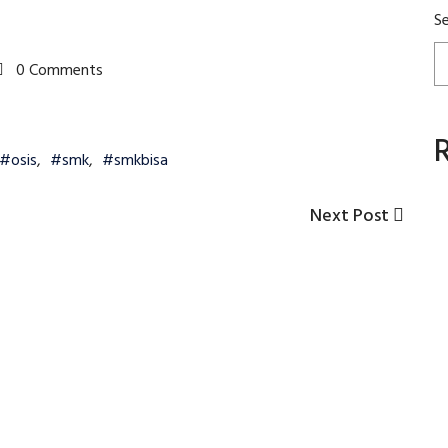
S
0 Comments
#osis
,
#smk
,
#smkbisa
Next
Next Post
Post