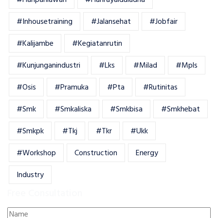
#haripahlawan
#harirayaiduladha
#inhousetraining
#jalansehat
#jobfair
#kalijambe
#kegiatanrutin
#kunjunganindustri
#lks
#milad
#mpls
#osis
#pramuka
#pta
#rutinitas
#smk
#smkaliska
#smkbisa
#smkhebat
#smkpk
#tkj
#tkr
#ukk
#workshop
Construction
Energy
Industry
Free Consultation