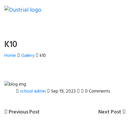
K10
Home
Gallery
k10
school admin
Sep 19, 2023
0 Comments
Previous
Next
Previous Post
Next Post
Post
Post
Post
navigation