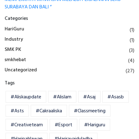
SURABAYA DAN BALI “
Categories
HariGuru
(1)
Industry
(1)
SMK PK
(3)
smkhebat
(4)
Uncategorized
(27)
Tags
#aliskaupdate
#alislam
#asaj
#asasb
#asts
#cakraaliska
#classmeeting
#creativeteam
#esport
#hariguru